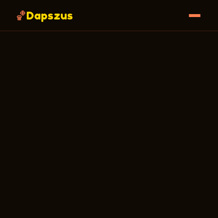
🏀
Dapszus