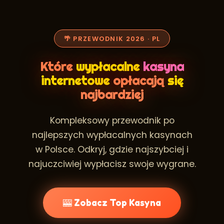
🌴 PRZEWODNIK 2026 · PL
Które
wypłacalne
kasyna
internetowe
opłacają
się
najbardziej
Kompleksowy przewodnik po
najlepszych wypłacalnych kasynach
w Polsce. Odkryj, gdzie najszybciej i
najuczciwiej wypłacisz swoje wygrane.
🎰 Zobacz Top Kasyna