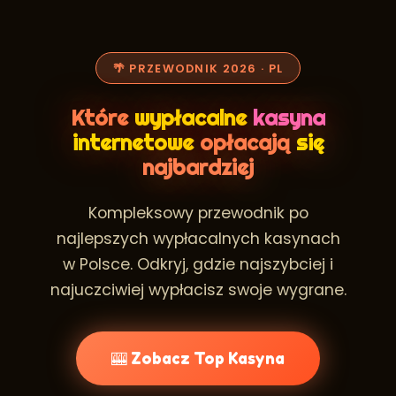
🌴 PRZEWODNIK 2026 · PL
Które
wypłacalne
kasyna
internetowe
opłacają
się
najbardziej
Kompleksowy przewodnik po
najlepszych wypłacalnych kasynach
w Polsce. Odkryj, gdzie najszybciej i
najuczciwiej wypłacisz swoje wygrane.
🎰 Zobacz Top Kasyna