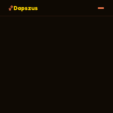
🏀
Dapszus