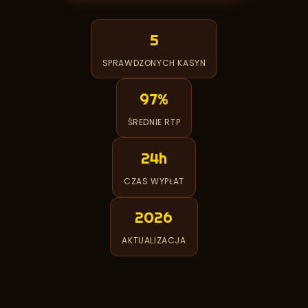
5
SPRAWDZONYCH KASYN
97%
ŚREDNIE RTP
24h
CZAS WYPŁAT
2026
AKTUALIZACJA