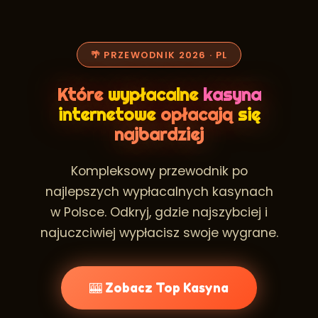
🌴 PRZEWODNIK 2026 · PL
Które
wypłacalne
kasyna
internetowe
opłacają
się
najbardziej
Kompleksowy przewodnik po
najlepszych wypłacalnych kasynach
w Polsce. Odkryj, gdzie najszybciej i
najuczciwiej wypłacisz swoje wygrane.
🎰 Zobacz Top Kasyna