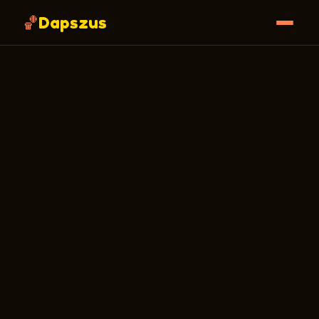
🏀
Dapszus