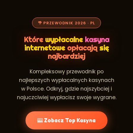
🌴 PRZEWODNIK 2026 · PL
Które
wypłacalne
kasyna
internetowe
opłacają
się
najbardziej
Kompleksowy przewodnik po
najlepszych wypłacalnych kasynach
w Polsce. Odkryj, gdzie najszybciej i
najuczciwiej wypłacisz swoje wygrane.
🎰 Zobacz Top Kasyna