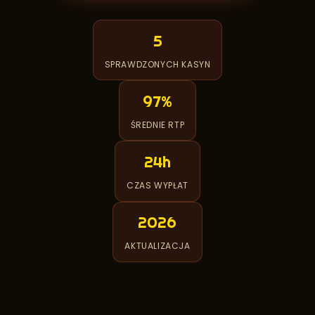
5
SPRAWDZONYCH KASYN
97%
ŚREDNIE RTP
24h
CZAS WYPŁAT
2026
AKTUALIZACJA