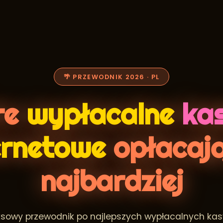
🌴 PRZEWODNIK 2026 · PL
re
wypłacalne
ka
ernetowe
opłacaj
najbardziej
sowy przewodnik po najlepszych wypłacalnych ka