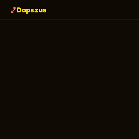
🏀
Dapszus