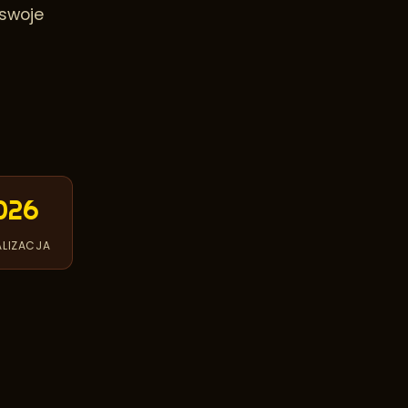
 swoje
026
ALIZACJA