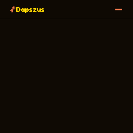
🏀
Dapszus