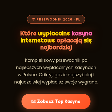
🌴 PRZEWODNIK 2026 · PL
Które
wypłacalne
kasyna
internetowe
opłacają
się
najbardziej
Kompleksowy przewodnik po
najlepszych wypłacalnych kasynach
w Polsce. Odkryj, gdzie najszybciej i
najuczciwiej wypłacisz swoje wygrane.
🎰 Zobacz Top Kasyna