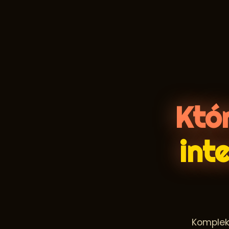
Któ
int
Komplek