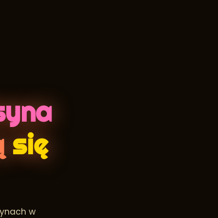
syna
ą
się
synach w