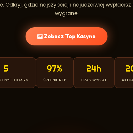
e. Odkryj, gdzie najszybciej i najuczciwiej wypłacisz
wygrane.
🎰 Zobacz Top Kasyna
5
97%
24h
2
ZONYCH KASYN
ŚREDNIE RTP
CZAS WYPŁAT
AKTU