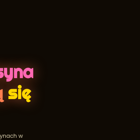
syna
ą
się
synach w