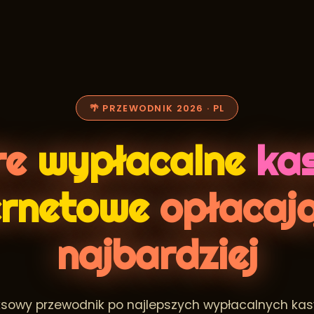
🌴 PRZEWODNIK 2026 · PL
re
wypłacalne
ka
ernetowe
opłacaj
najbardziej
sowy przewodnik po najlepszych wypłacalnych ka