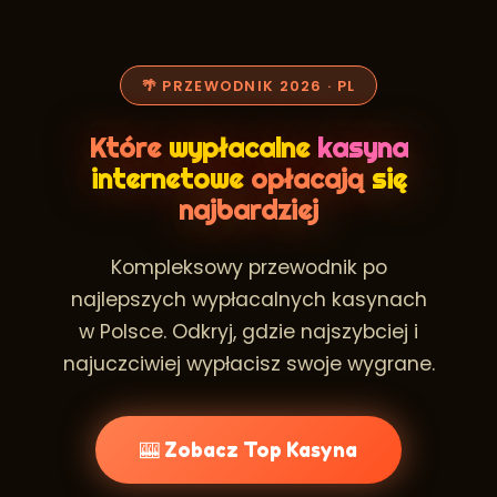
🌴 PRZEWODNIK 2026 · PL
Które
wypłacalne
kasyna
internetowe
opłacają
się
najbardziej
Kompleksowy przewodnik po
najlepszych wypłacalnych kasynach
w Polsce. Odkryj, gdzie najszybciej i
najuczciwiej wypłacisz swoje wygrane.
🎰 Zobacz Top Kasyna