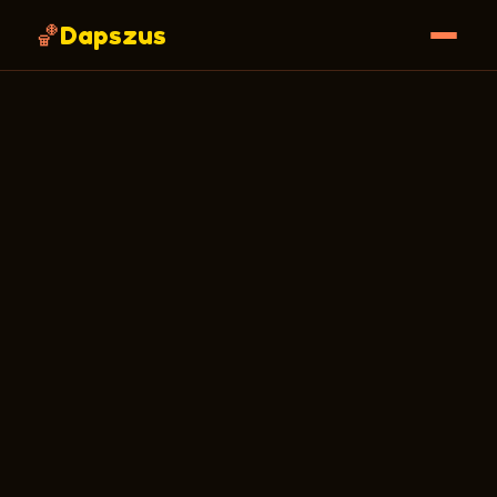
🏀
Dapszus