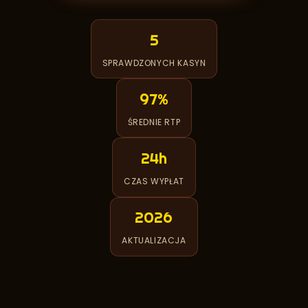
5
SPRAWDZONYCH KASYN
97%
ŚREDNIE RTP
24h
CZAS WYPŁAT
2026
AKTUALIZACJA